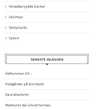
STAMGÄST I IHYLLIE FRÅN DIN
Skräddarsydda böcker
PUBLIK
Skrivtips
2 oktober, 2012
TastyCards
Vykort
DEN SENASTE AV EVA OL
LÄCKRA BÖCKER
SENASTE INLÄGGEN
16 september, 2012
Välkommen till …
Trädgårdar på Grönland
Sara Westerlin
Matkonst där silvret formas